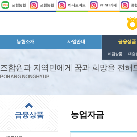
포항농협
포항농협
하나로마트
PHNH카페
종
농협소개
사업안내
금융상품
예금상품
대출
조합원과 지역민에게 꿈과 희망을 전
POHANG NONGHYUP
농업자금
금융상품