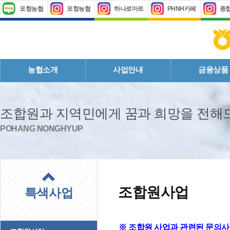
포항농협
포항농협
하나로마트
PHNH카페
종
농협소개
사업안내
금융상품
조합원과 지역민에게 꿈과 희망을 전
POHANG NONGHYUP
조합원사업
특색사업
※ 조합원 사업과 관련된 문의