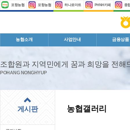
포항농협
포항농협
하나로마트
PHNH카페
종
농협소개
사업안내
금융상품
조합원과 지역민에게 꿈과 희망을 전
POHANG NONGHYUP
농협갤러리
게시판