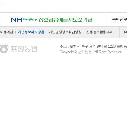
NH 상호금융예금자보호기금
농민신
이용약관
개인정보처리방침
개인영상정보취급방침
신용정보활용체제
주소 : 포항시 북구 새천년대로 1220 포
Copyright© 포항농협. All Right Reserved.