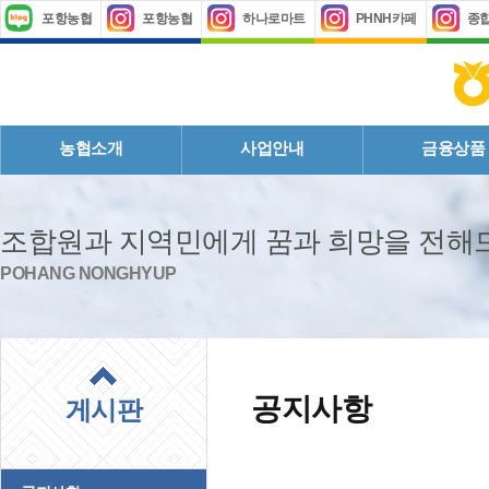
포항농협
포항농협
하나로마트
PHNH카페
종
농협소개
사업안내
금융상품
조합원과 지역민에게 꿈과 희망을 전
POHANG NONGHYUP
공지사항
게시판