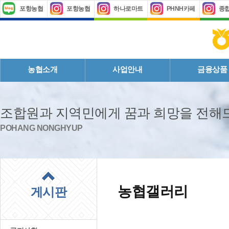
포항농협
포항농협
하나로마트
PHNH카페
종
농협소개
사업안내
금융상품
조합원과 지역민에게 꿈과 희망을 전
POHANG NONGHYUP
농협갤러리
게시판