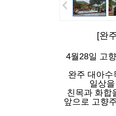
[완
4월28일 고
완주 대아수
일상을
친목과 화합
앞으로 고향주