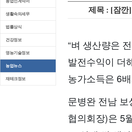
농업인계약서
제목 : [잠깐
생활속의세무
법률상식
건강정보
“벼 생산량은 
영농기술정보
발전수익이 더해
농업뉴스
농가소득은 6배
재테크정보
문병완 전남 보
협의회장)은 5