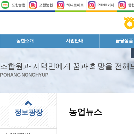
포항농협
포항농협
하나로마트
PHNH카페
종
농협소개
사업안내
금융상품
조합원과 지역민에게 꿈과 희망을 전
POHANG NONGHYUP
농업뉴스
정보광장